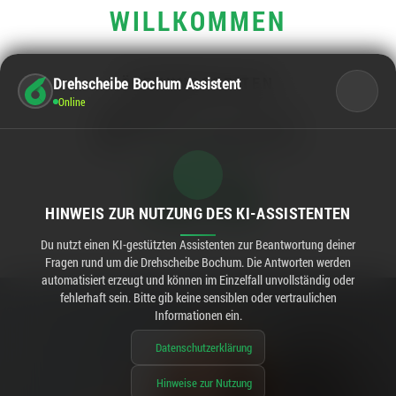
WILLKOMMEN
ÖFFNUNGSZEITEN
Drehscheibe Bochum Assistent
Online
Kernöffnungszeiten:
Mo - Sa
10:00 - 20:00
Rewe:
Mo - Sa
08:00 - 20:00
GEÖFFNET IN
10:16
HINWEIS ZUR NUTZUNG DES KI-ASSISTENTEN
Du nutzt einen KI-gestützten Assistenten zur Beantwortung deiner
Fragen rund um die Drehscheibe Bochum. Die Antworten werden
automatisiert erzeugt und können im Einzelfall unvollständig oder
fehlerhaft sein. Bitte gib keine sensiblen oder vertraulichen
Informationen ein.
Datenschutzerklärung
Hinweise zur Nutzung